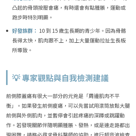
凸起的骨頭按壓會痛，有時還會有點腫脹，運動或
跑步時特別明顯。
好發族群：
10 到 15 歲生長期的青少年。因為骨骼
長得太快，肌肉跟不上，加上大量運動拉扯生長板
所導致。
💡 專家觀點與自我檢測建議
前側膝蓋痛有很大一部分的元兇是「周邊肌肉不平
衡」。如果發生前側痠痛，可以先嘗試用滾筒放鬆大腿
前側與外側肌肉，並暫停會引起疼痛的深蹲或跳躍動
作。若發現關節伴隨明顯腫脹、發熱，或是連走路都出
現困難，請務必尋求骨科醫師的協助，進行超音波檢查