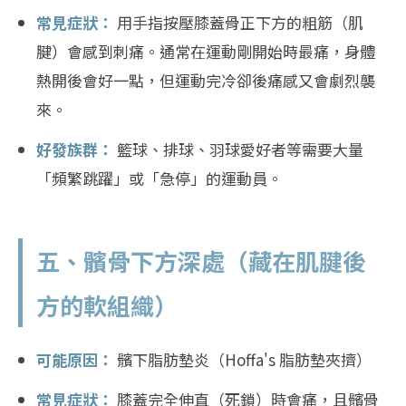
常見症狀：
用手指按壓膝蓋骨正下方的粗筋（肌
腱）會感到刺痛。通常在運動剛開始時最痛，身體
熱開後會好一點，但運動完冷卻後痛感又會劇烈襲
來。
好發族群：
籃球、排球、羽球愛好者等需要大量
「頻繁跳躍」或「急停」的運動員。
五、髕骨下方深處（藏在肌腱後
方的軟組織）
可能原因：
髕下脂肪墊炎（Hoffa's 脂肪墊夾擠）
常見症狀：
膝蓋完全伸直（死鎖）時會痛，且髕骨