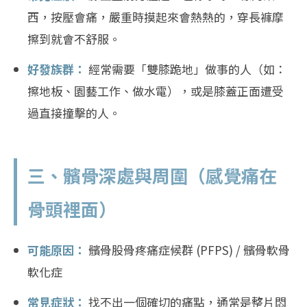
西，按壓會痛，嚴重時摸起來會熱熱的，穿長褲摩
擦到就會不舒服。
好發族群：
經常需要「雙膝跪地」做事的人（如：
擦地板、園藝工作、做水電），或是膝蓋正面遭受
過直接撞擊的人。
三、髕骨深處與周圍（感覺痛在
骨頭裡面）
可能原因：
髕骨股骨疼痛症候群 (PFPS) / 髕骨軟骨
軟化症
常見症狀：
找不出一個確切的痛點，通常是整片悶