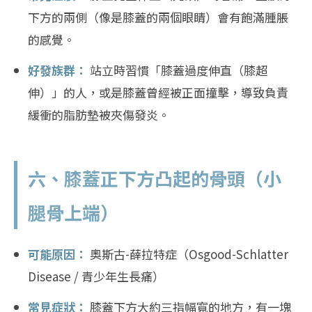
下方的兩側（像是膝蓋的兩個眼睛）會有飽滿腫脹
的感覺。
好發族群：
站立時習慣「膝蓋過度伸直（膝超
伸）」的人，或是膝蓋曾經被正面撞擊，導致負責
緩衝的脂肪墊被夾傷發炎。
六、膝蓋正下方凸起的骨頭（小
腿骨上端）
可能原因：
奧斯古-薛拉特症（Osgood-Schlatter
Disease / 青少年生長痛）
常見症狀：
膝蓋下方大約三指幅寬的地方，有一塊