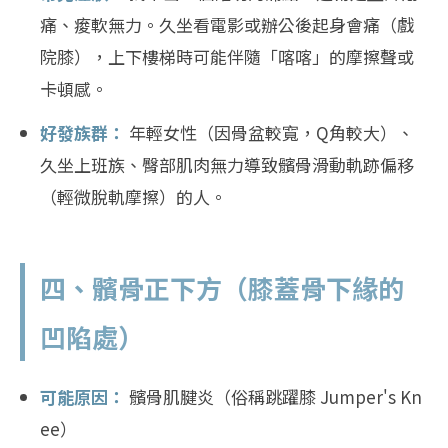
痛、痠軟無力。久坐看電影或辦公後起身會痛（戲
院膝），上下樓梯時可能伴隨「喀喀」的摩擦聲或
卡頓感。
好發族群：
年輕女性（因骨盆較寬，Q角較大）、
久坐上班族、臀部肌肉無力導致髕骨滑動軌跡偏移
（輕微脫軌摩擦）的人。
四、髕骨正下方（膝蓋骨下緣的
凹陷處）
可能原因：
髕骨肌腱炎（俗稱跳躍膝 Jumper's Kn
ee）