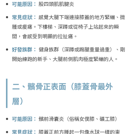
可能原因：
股四頭肌肌腱炎
常見症狀：
感覺大腿下端連接膝蓋的地方緊繃、微
腫或痠痛。下樓梯、深蹲或從椅子上站起來的瞬
間，會感受到明顯的拉扯痛。
好發族群：
健身族群（深蹲或踢腿重量過重）、剛
開始練跑的新手、大腿前側肌肉極度緊繃的人。
二、髕骨正表面（膝蓋骨最外
層）
可能原因：
髕前滑囊炎（俗稱女僕膝、礦工膝）
常見症狀：
膝蓋正前方腫起一包像水球一樣的東